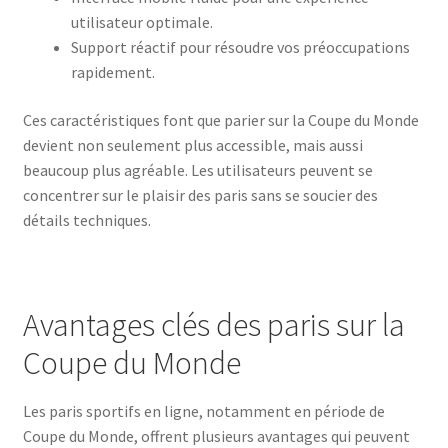
utilisateur optimale.
Support réactif pour résoudre vos préoccupations
rapidement.
Ces caractéristiques font que parier sur la Coupe du Monde
devient non seulement plus accessible, mais aussi
beaucoup plus agréable. Les utilisateurs peuvent se
concentrer sur le plaisir des paris sans se soucier des
détails techniques.
Avantages clés des paris sur la
Coupe du Monde
Les paris sportifs en ligne, notamment en période de
Coupe du Monde, offrent plusieurs avantages qui peuvent