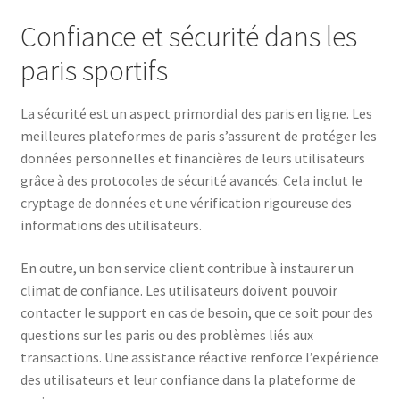
Confiance et sécurité dans les
paris sportifs
La sécurité est un aspect primordial des paris en ligne. Les
meilleures plateformes de paris s’assurent de protéger les
données personnelles et financières de leurs utilisateurs
grâce à des protocoles de sécurité avancés. Cela inclut le
cryptage de données et une vérification rigoureuse des
informations des utilisateurs.
En outre, un bon service client contribue à instaurer un
climat de confiance. Les utilisateurs doivent pouvoir
contacter le support en cas de besoin, que ce soit pour des
questions sur les paris ou des problèmes liés aux
transactions. Une assistance réactive renforce l’expérience
des utilisateurs et leur confiance dans la plateforme de