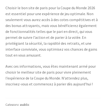
Choisir le bon site de paris pour la Coupe du Monde 2026
est essentiel pour une expérience de jeu optimale. Non
seulement vous aurez accès à des cotes compétitives et à
des bonus attrayants, mais vous bénéficierez également
de fonctionnalités telles que le pari en direct, qui vous
permet de suivre l’action et de parier à la volée. En
privilégiant la sécurité, la rapidité des retraits, et une
interface conviviale, vous optimisez vos chances de gains
tout en vous amusant.
Avec ces informations, vous êtes maintenant armé pour
choisir le meilleur site de paris pour vivre pleinement
l’expérience de la Coupe du Monde. N’attendez plus,
inscrivez-vous et commencez à parier dès aujourd’hui !
Category:
public