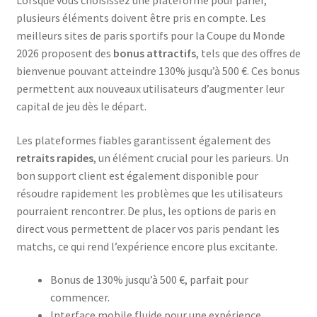
plusieurs éléments doivent être pris en compte. Les
meilleurs sites de paris sportifs pour la Coupe du Monde
2026 proposent des
bonus attractifs
, tels que des offres de
bienvenue pouvant atteindre 130% jusqu’à 500 €. Ces bonus
permettent aux nouveaux utilisateurs d’augmenter leur
capital de jeu dès le départ.
Les plateformes fiables garantissent également des
retraits rapides
, un élément crucial pour les parieurs. Un
bon support client est également disponible pour
résoudre rapidement les problèmes que les utilisateurs
pourraient rencontrer. De plus, les options de paris en
direct vous permettent de placer vos paris pendant les
matchs, ce qui rend l’expérience encore plus excitante.
Bonus de 130% jusqu’à 500 €, parfait pour
commencer.
Interface mobile fluide pour une expérience